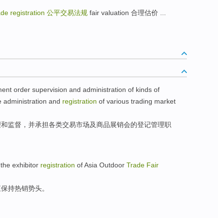
rade registration
公平交易法规
fair valuation 合理估价 ...
ent
order
supervision
and
administration
of
kinds
of
 administration and
registration
of
various
trading
market
理
和
监督
，
并
承担
各类
交易
市场
及
商品展销会
的
登记
管理职
the exhibitor
registration
of Asia
Outdoor
Trade
Fair
直保持
热销势头。