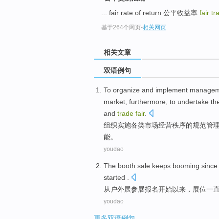
... fair rate of return 公平收益率
fair t
基于264个网页
-
相关网页
相关文章
双语例句
To
organize
and
implement
managem
market,
furthermore
,
to undertake
the
and
trade
fair
.
组织
实施
各类
市场
经营
秩序
的
规范
管
能。
youdao
The
booth
sale
keeps
booming
since
started
.
从
户外
展
参展
报名开始以来，
展位
一
youdao
更多双语例句