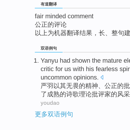
有道翻译
top
fair minded comment
公正的评论
以上为机器翻译结果，长、整句
双语例句
Yanyu
had shown the
mature
el
critic
for
us
with his
fearless
spir
uncommon
opinions
.
严羽
以其
无畏
的
精神
、
公正
的
批
了
成熟
的
诗歌
理论
批评家
的
风采
youdao
更多双语例句