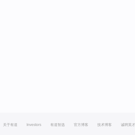
关于有道
Investors
有道智选
官方博客
技术博客
诚聘英