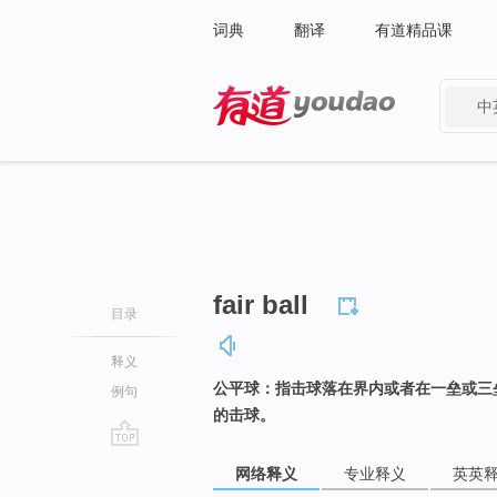
词典
翻译
有道精品课
中
有道 - 网易旗下搜索
fair ball
目录
释义
公平球：指击球落在界内或者在一垒或三
例句
的击球。
go
网络释义
专业释义
英英
top