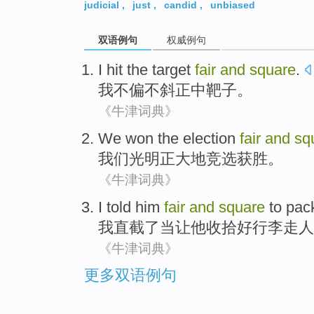
judicial
,
just
,
candid
,
unbiased
双语例句
权威例句
I
hit the
target
fair
and
square
.
我
不偏不斜正中
靶子
。
《牛津词典》
We
won the
election
fair
and
sq
我们
光明
正大地
竞选获胜
。
《牛津词典》
I
told
him
fair
and
square
to pac
我
直截了当让
他
收拾
好
行李
走人
《牛津词典》
更多双语例句