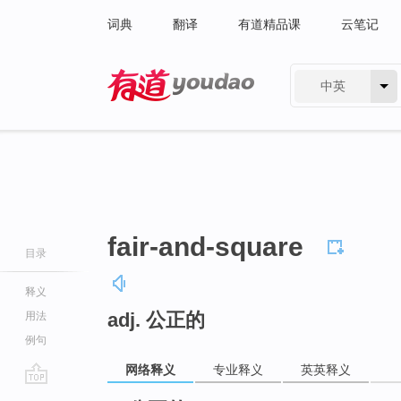
词典
翻译
有道精品课
云笔记
中英
有道 - 网易旗下搜索
fair-and-square
目录
释义
adj. 公正的
用法
例句
网络释义
专业释义
英英释义
go