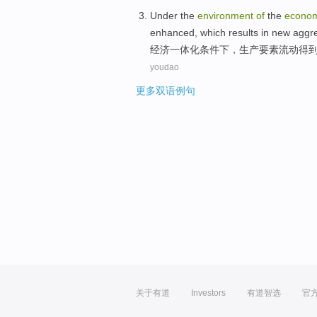
Under
the
environment
of
the
econom
enhanced
, which results in
new
aggr
经济
一体化
条件
下
，
生产
要素
流动
得
youdao
更多双语例句
关于有道
Investors
有道智选
官