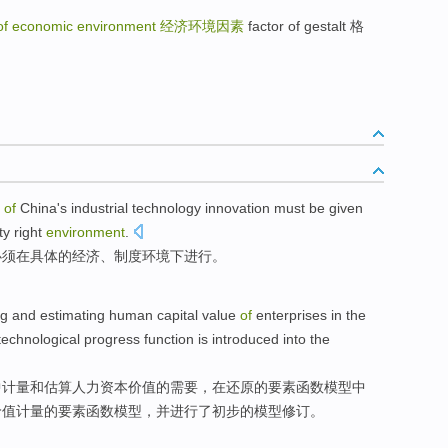
 of economic environment
经济环境因素
factor of gestalt 格
of
China's
industrial
technology
innovation
must be
given
y right
environment
.
必须
在
具体
的
经济
、
制度
环境下
进行。
ng
and
estimating
human
capital
value
of
enterprises
in
the
echnological
progress
function is
introduced
into the
中
计量
和
估算
人力
资本
价值
的
需要
，在还原
的
要素
函数
模型中
价值计量的要素函数模型，并进行了初步的模型修订。