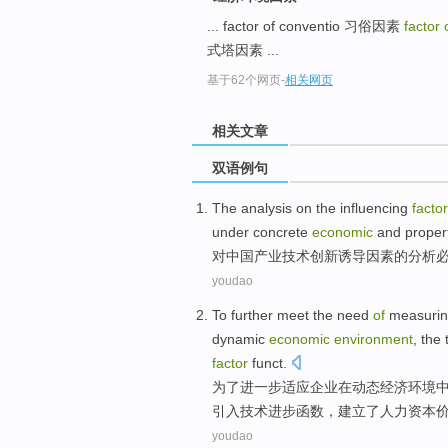
... factor of conventio 习俗因素
factor
式塔因素 ...
基于62个网页
-
相关网页
相关文章
双语例句
The
analysis
on the
influencing
factor
under
concrete
economic
and
propert
对
中国
产业
技术
创新
诱导
因素
的
分析
youdao
To
further
meet
the
need
of
measuri
dynamic
economic
environment
,
the
t
factor
funct
.
为了
进一步
适应
企业
在
动态
经济
环境
引入
技术
进步
函数，建立了人力资本
youdao