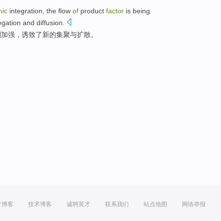
ic
integration
, the
flow
of
product
factor
is
being
egation
and
diffusion
.
到
加强，诱致了
新的
集聚
与
扩散。
方博客
技术博客
诚聘英才
联系我们
站点地图
网络举报