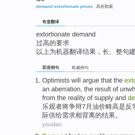
top
demand extortionate prices
高价勒索
有道翻译
extortionate demand
过高的要求
以上为机器翻译结果，长、整句
双语例句
权威例句
Optimists
will
argue that
the
ext
an aberration
,
the result
of
unwh
from
the
reality
of
supply
and
d
乐观者
将
争辩
7月
油价
畸高
是
反
际
供给
需求相背离
的
结果
。
youdao