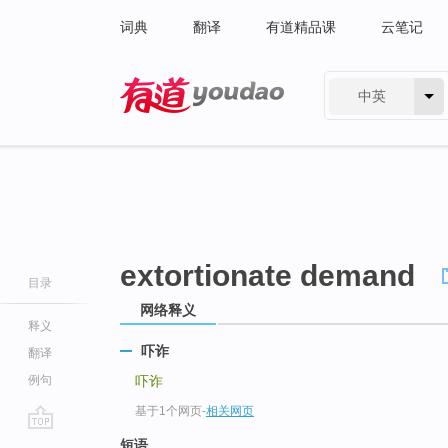
词典
翻译
有道精品课
云笔记
中英
有道 - 网易旗下搜索
extortionate demand
目录
网络释义
释义
吓诈
翻译
例句
吓诈
基于1个网页
-
相关网页
go
短语