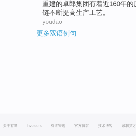
重建
的
卓郎
集团
有着近160
年
的
链不断
提高
生产
工艺
。
youdao
更多双语例句
关于有道
Investors
有道智选
官方博客
技术博客
诚聘英