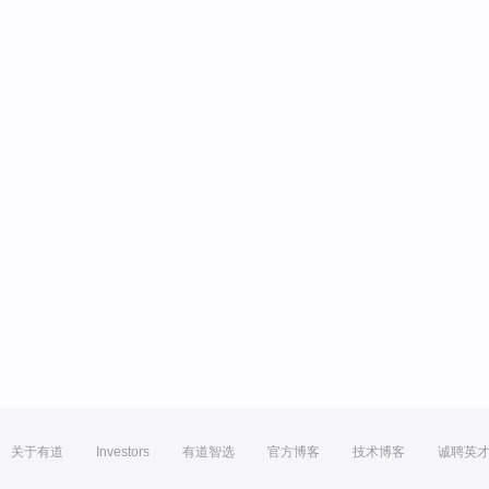
关于有道
Investors
有道智选
官方博客
技术博客
诚聘英