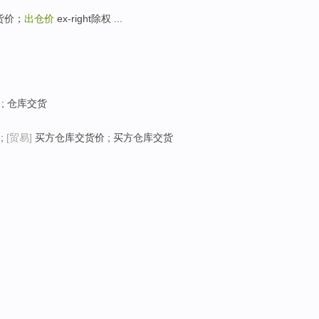
货价；
出仓价
ex-right除权 ...
; 仓库交货
;
[贸易]
买方仓库交货价 ; 买方仓库交货