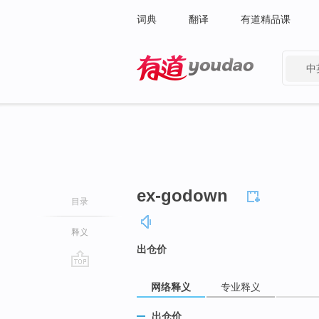
词典
翻译
有道精品课
中
有道 - 网易旗下搜索
ex-godown
目录
释义
出仓价
go
网络释义
专业释义
top
出仓价