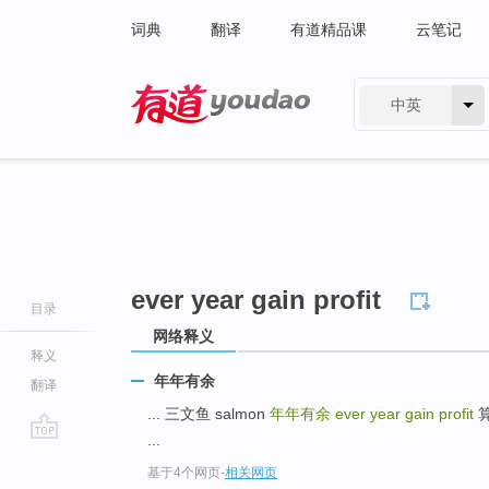
词典
翻译
有道精品课
云笔记
中英
有道 - 网易旗下搜索
ever year gain profit
目录
网络释义
释义
年年有余
翻译
... 三文鱼 salmon
年年有余
ever year gain profit
算
...
go
基于4个网页
-
相关网页
top