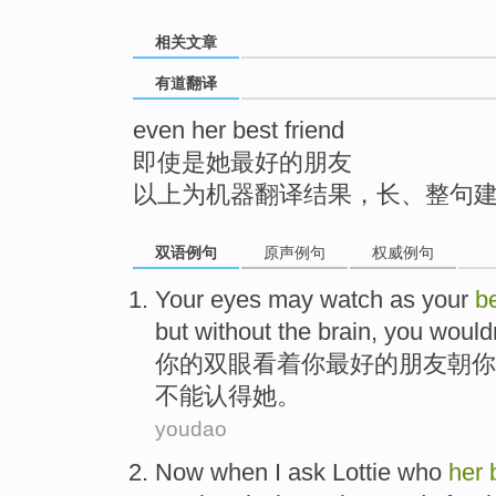
top
相关文章
有道翻译
even her best friend
即使是她最好的朋友
以上为机器翻译结果，长、整句
双语例句
原声例句
权威例句
Your
eyes may
watch as
your
b
but
without
the
brain
, you
wouldn
你
的
双眼
看着
你
最好
的
朋友
朝
你
不能
认得
她
。
youdao
Now
when
I
ask
Lottie
who
her