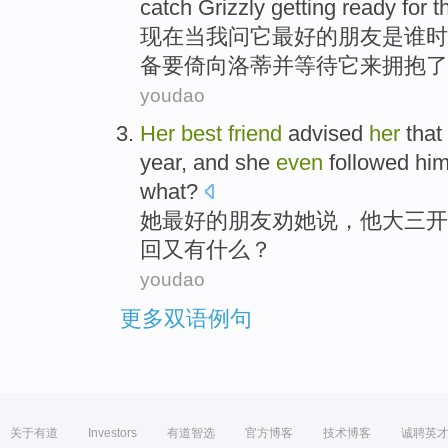
catch Grizzly
getting ready
for 
现在
当
我
问
它
最好
的
朋友
是
谁
时
备要倚向
洛
蒂
并
等待它来
拥抱
了
youdao
Her
best
friend
advised
her
that
year
, and
she
even
followed
hi
what
?
她
最好
的
朋友
劝
她说，
他
大三
开
回又
有什么
？
youdao
更多双语例句
关于有道
Investors
有道智选
官方博客
技术博客
诚聘英