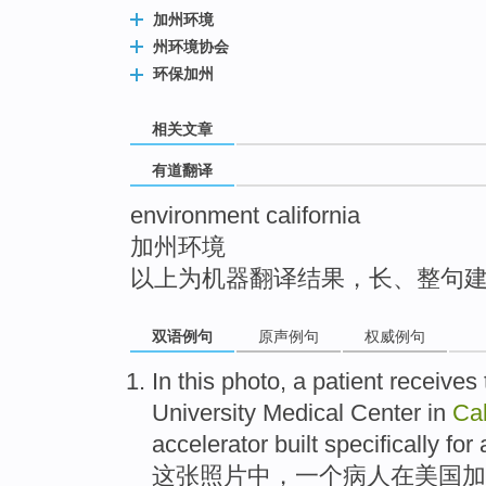
top
加州环境
州环境协会
环保加州
相关文章
有道翻译
environment california
加州环境
以上为机器翻译结果，长、整句
双语例句
原声例句
权威例句
In
this
photo
,
a
patient
receives
University
Medical
Center
in
Cal
accelerator built
specifically
for 
这
张照片中
，
一个
病人
在
美国
加