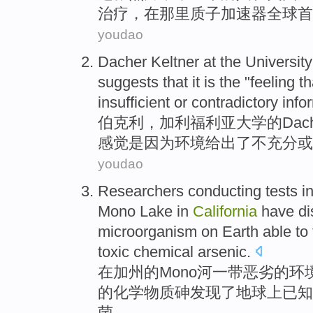
治疗
，
在
那里
质子
加速器
全球
首
youdao
Dacher
Keltner
at
the
University
suggests that
it is the "
feeling
th
insufficient
or
contradictory
info
伯克利，加利福利亚
大学
的
Dac
感觉
是因为
环境
给出
了不
充分
或
youdao
Researchers
conducting
tests
in
Mono
Lake
in
California
have di
microorganism
on
Earth
able to
toxic
chemical
arsenic
.
在
加州
的
Mono河一带
恶劣
的
环
的
化学物质
砷
发现
了
地球
上
已知
菌。