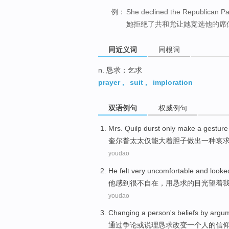
例：
She declined the Republican Part
她拒绝了共和党让她竞选他的席
同近义词
同根词
n. 恳求；乞求
prayer
,
suit
,
imploration
双语例句
权威例句
Mrs.
Quilp
durst
only
make
a
gesture
奎尔普
太太
仅
能大着胆子
做出
一种
哀
youdao
He
felt
very
uncomfortable
and
looke
他
感到
很
不自在
，
用恳求
的目光
望着
youdao
Changing
a
person
's
beliefs
by
argu
通过
争论
或
说理
恳求
改变
一个
人
的
信