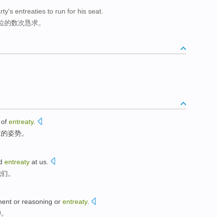
y's entreaties to run for his seat.
位的数次恳求。
of
entreaty
.
求
的
姿势
。
d
entreaty
at
us
.
我们。
ment
or
reasoning or
entreaty
.
仰
。