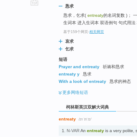
恳求
go
恳求，乞求(
entreaty
的名词复数 )；
top
生词本 进入生词本 双语例句 句式用法 
基于159个网页
-
相关网页
哀求
乞求
短语
Prayer and entreaty
祈祷和恳求
entreaty y
恳求
With a look of entreaty
恳求的神态
更多
网络短语
柯林斯英汉双解大词典
entreaty
/ɪnˈtriːtɪ/
1.
N-VAR
An
entreaty
is a very polit