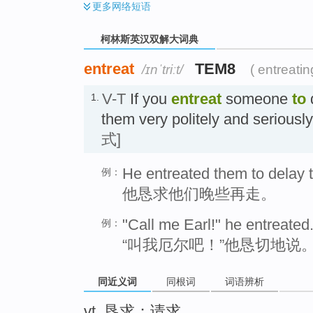
更多
网络短语
柯林斯英汉双解大词典
entreat
TEM8
/ɪnˈtriːt/
( entreatin
V-T
If you
entreat
someone
to
1.
them very politely and serious
式]
He entreated them to delay t
例：
他恳求他们晚些再走。
"Call me Earl!" he entreated
例：
“叫我厄尔吧！”他恳切地说
同近义词
同根词
词语辨析
vt. 恳求；请求