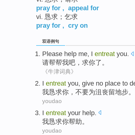
pray for
,
appeal for
vi. 恳求；乞求
pray for
,
cry on
双语例句
Please
help
me
,
I
entreat
you
.
请
帮帮
我
吧，
求
你
了。
《牛津词典》
I
entreat
you
,
give no place to 
我
恳求
你
，
不要
为沮丧留地步。
youdao
I
entreat
your
help
.
我
恳求
你
帮助
。
youdao