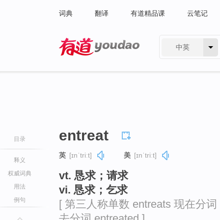
词典
翻译
有道精品课
云笔记
中英
有道 - 网易旗下搜索
entreat
目录
英
[ɪnˈtriːt]
美
[ɪnˈtriːt]
释义
vt. 恳求；请求
权威词典
用法
vi. 恳求；乞求
例句
[ 第三人称单数 entreats 现在分词 en
去分词 entreated ]