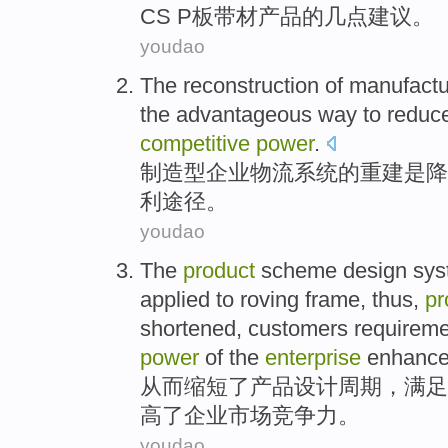
CS P板
带材
产品
的几点建议。
youdao
The
reconstruction
of
manufactu
the
advantageous
way
to
reduc
competitive
power
.
制造型
企业
物流
系统
的
重建
是
降
利
途径
。
youdao
The
product
scheme
design
sys
applied
to
roving frame,
thus
,
pr
shortened,
customers
requirem
power
of the
enterprise
enhanc
从而缩短
了
产品
设计
周期
，
满足
高了
企业
市场
竞争力
。
youdao