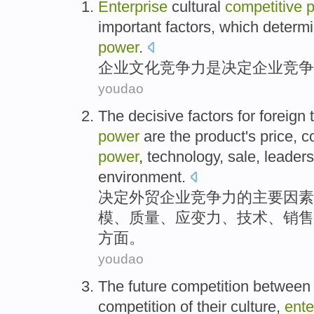
Enterprise
cultural
competitive
important
factors
,
which determ
power
.
企业
文化
竞争力
是
决定
企业竞争
youdao
The
decisive
factors
for
foreign
power
are the
product
's
price
,
c
power
,
technology
,
sale
,
leaders
environment
.
决定
外贸
企业
竞争力的
主要因素
模
、
质量
、
应变力
、
技术
、
销售
方面
。
youdao
The
future
competition
between
competition
of
their
culture
,
ente