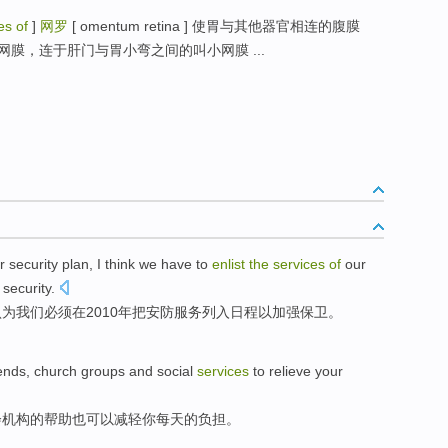
es of
]
网罗
[ omentum retina ] 使胃与其他器官相连的腹膜
膜，连于肝门与胃小弯之间的叫小网膜 ...
r
security
plan
,
I
think
we
have to
enlist
the
services
of
our
security
.
认为
我们
必须
在
2010年把安防
服务
列入日程
以
加强保卫。
iends
,
church
groups
and
social
services
to
relieve
your
会
机构
的
帮助
也
可以
减轻
你
每天
的
负担。