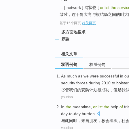
... [ network ] 网状物 [
enlist the servic
皱襞，连于胃大弯与横结肠之间的叫大网
基于15个网页
-
相关网页
多方面地搜求
罗致
相关文章
双语例句
权威例句
As much as
we
were
successful
in
ou
security forces
during
2010
to bolster
尽管
我们
的
安防
计划
很
成功
，但是
我
youdao
In
the
meantime
,
enlist
the
help
of
fr
day-to-day
burden
.
与
此
同时，
来自
朋友
，
教会
组织
，
社
youdao