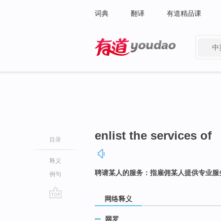
词典
翻译
有道精品课
中
有道 - 网易旗下搜索
enlist the services of
目录
释义
聘请某人的服务：指雇佣某人提供专业服
例句
网络释义
go
top
网罗