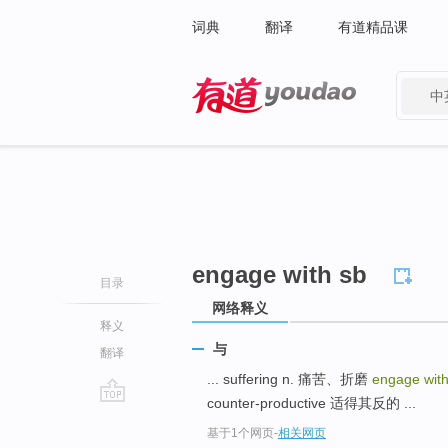
词典
翻译
有道精品课
中
有道 - 网易旗下搜索
engage with sb
目录
网络释义
释义
与
翻译
... suffering n. 痛苦、折磨
engage wit
counter-productive 适得其反的 ...
go
基于1个网页
-
相关网页
top