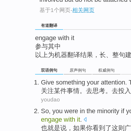
top
基于1个网页
-
相关网页
有道翻译
engage with it
参与其中
以上为机器翻译结果，长、整句
双语例句
原声例句
权威例句
Give
something
your
attention
.
关注
某
件事情。去
思考
。去投入
youdao
So
,
you
were in
the
minority
if
y
engage
with
it
.
也就是说
，
如果
你
看到了
这
则广