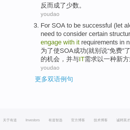
反而成了少数
。
youdao
For
SOA
to be
successful
(
let a
need to
consider
certain
structu
engage
with
it
requirements
in
为了
使SOA
成功
(就
别说
“
免费
”
的
机会
，
并
与
IT
需求
以
一
种
新
方
youdao
更多双语例句
关于有道
Investors
有道智选
官方博客
技术博客
诚聘英