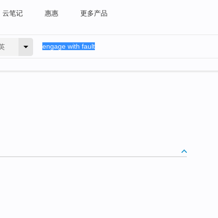
云笔记
惠惠
更多产品
英