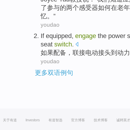
了
参与
的两
个
感受器
如何
在老年
忆。”
youdao
If
equipped
,
engage
the power
seat
switch
.
如果
配备
，
联接电动接头
到
动力
youdao
更多双语例句
关于有道
Investors
有道智选
官方博客
技术博客
诚聘英