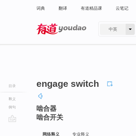
词典
翻译
有道精品课
云笔记
中英
有道 - 网易旗下搜索
engage switch
目录
释义
啮合器
例句
啮合开关
go
top
网络释义
专业释义