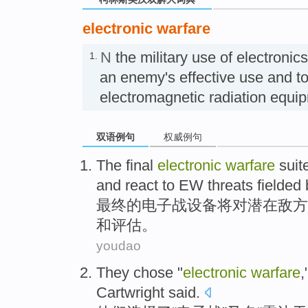
electronic warfare
N
the military use of electronic
1.
an enemy's effective use and to 
electromagnetic radiation e
双语例句
权威例句
The final
electronic
warfare
suit
and react to
EW
threats
fielded
最终
的
电子战
设备
将
对
潜在
敌方
和
评估
。
youdao
They
chose
"
electronic
warfare
,
Cartwright
said
.