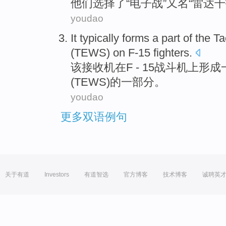
他们
选择了
“
电子战
”又名“
雷达
干
youdao
It
typically
forms
a
part
of
the
Ta
(
TEWS
)
on
F-15
fighters
.
该接收机
在
F - 15
战斗机
上
形成
(
TEWS
)
的
一部分
。
youdao
更多双语例句
关于有道
Investors
有道智选
官方博客
技术博客
诚聘英