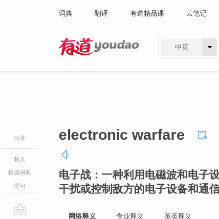
词典
翻译
有道精品课
云笔记
中英
有道 - 网易旗下搜索
electronic warfare
目录
释义
电子战：一种利用电磁波和电子
权威词典
例句
干扰或控制敌方的电子设备和通
网络释义
专业释义
英英释义