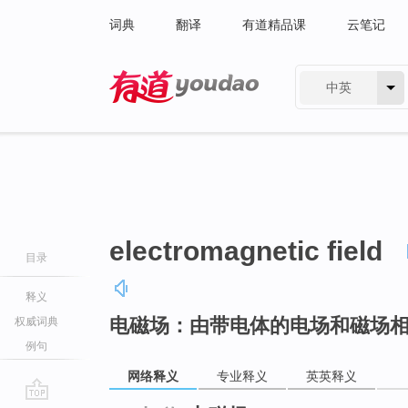
词典
翻译
有道精品课
云笔记
中英
有道 - 网易旗下搜索
electromagnetic field
目录
释义
电磁场：由带电体的电场和磁场
权威词典
例句
网络释义
专业释义
英英释义