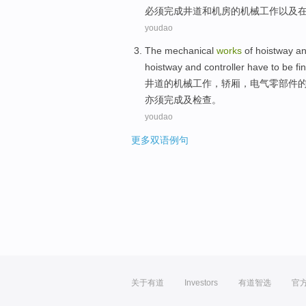
必须
完成
井道
和
机房
的
机械
工作
以及
youdao
The
mechanical
works
of
hoistway a
hoistway
and
controller
have to
be
fi
井
道
的
机械
工作
，
轿
厢，
电气
零部件
亦须完成
及
检查。
youdao
更多双语例句
关于有道
Investors
有道智选
官