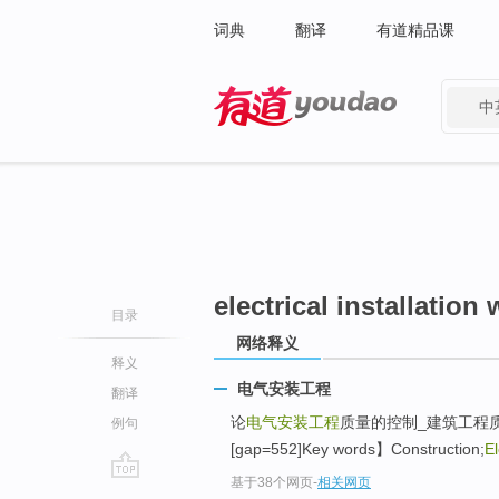
词典
翻译
有道精品课
中
有道 - 网易旗下搜索
electrical installation
目录
网络释义
释义
电气安装工程
翻译
论
电气安装工程
质量的控制_建筑工程
例句
[gap=552]Key words】Construction;
El
基于38个网页
-
相关网页
go