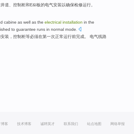
在
井道、控制柜和
E&I
板的
电气
安装
以
确保
检修
运行
。
nd
cabine
as
well
as the
electrical
installation
in the
nished
to guarantee
runs
in
normal
mode.
的
安装
，控制柜等
必须
在
第一次
正常
运行
前
完成
。 电气线路
方博客
技术博客
诚聘英才
联系我们
站点地图
网络举报