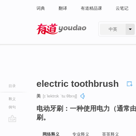
词典
翻译
有道精品课
云笔记
中英
有道 - 网易旗下搜索
electric toothbrush
目录
美
[ɪˈlektrɪk ˈtuːθbrʌʃ]
释义
电动牙刷：一种使用电力（通常
例句
刷。
go
top
网络释义
专业释义
英英释义