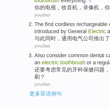
toothbrush
everything
.
你
的
电视
，
收音机
，
录像机
，你
youdao
The
first
cordless
rechargeable
introduced
by
General
Electric
a
与此同时
，通用电气公司推出
了
youdao
Also
consider
common
dental
c
an
electric
toothbrush
or
a
regul
还要
考虑
常见
的
牙科
保健
问题
，
刷？
youdao
更多双语例句