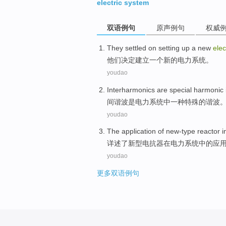
electric system
双语例句
原声例句
权威
They
settled on
setting up
a
new
elec
他们
决定
建立
一个
新的
电力
系统
。
youdao
Interharmonics
are
special
harmonic
间
谐波
是
电力
系统
中一种
特殊
的
谐波
youdao
The
application
of new-type
reactor
i
详述了
新型
电抗器
在
电力
系统
中的应
youdao
更多双语例句