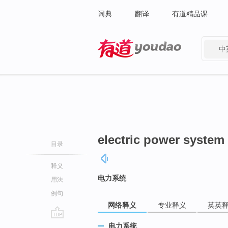
词典
翻译
有道精品课
中
有道 - 网易旗下搜索
electric power system
目录
释义
电力系统
用法
例句
网络释义
专业释义
英英
go
电力系统