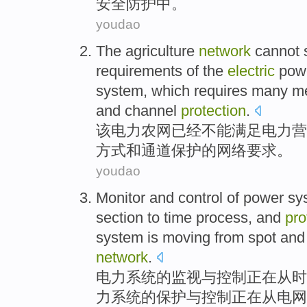
安全
防护
中。
youdao
The
agriculture
network
cannot
requirements
of
the
electric
pow
system
,
which requires
many
me
and
channel
protection
.
该
电力
农网
已经
不能
满足
电力
营
方式
和
通道
保护
的
网络
要求
。
youdao
Monitor
and
control
of
power
sy
section
to time
process
, and
pro
system is
moving
from
spot
and
network
.
电力
系统
的
监视
与
控制
正在
从
时
力系统的
保护
与控制正在从
电网