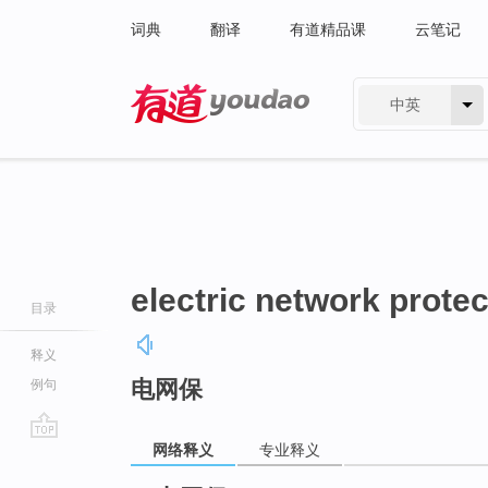
词典
翻译
有道精品课
云笔记
中英
有道 - 网易旗下搜索
electric network protec
目录
释义
电网保
例句
网络释义
专业释义
go
top