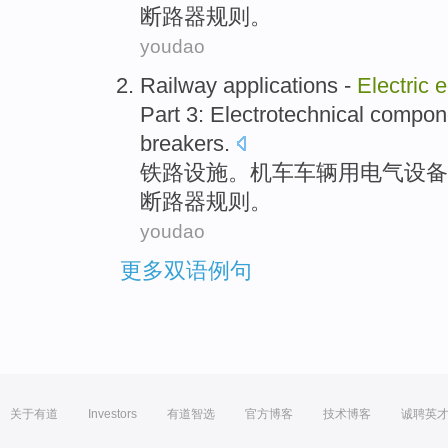
断路器
规则
。
youdao
Railway
applications -
Electric
e
Part
3
:
Electrotechnical
compon
breakers
.
铁路
设施。机车车辆用
电气
设备
断路器
规则
。
youdao
更多双语例句
关于有道
Investors
有道智选
官方博客
技术博客
诚聘英