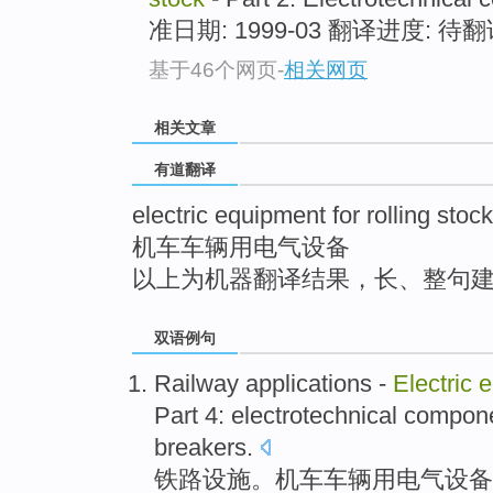
top
准日期: 1999-03 翻译进度: 待翻译
基于46个网页
-
相关网页
相关文章
有道翻译
electric equipment for rolling stock
机车车辆用电气设备
以上为机器翻译结果，长、整句
双语例句
Railway
applications -
Electric
e
Part
4
:
electrotechnical
compon
breakers
.
铁路
设施。机车车辆用
电气
设备