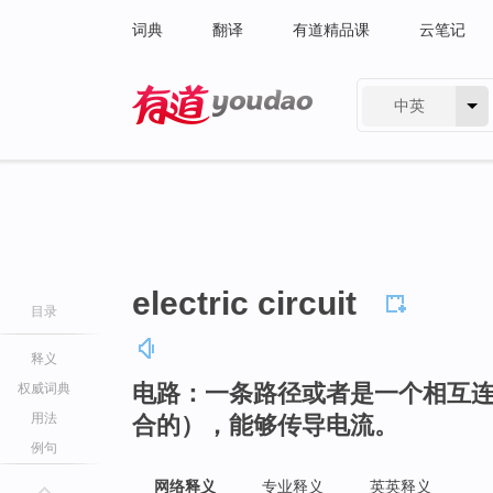
词典
翻译
有道精品课
云笔记
中英
有道 - 网易旗下搜索
electric circuit
目录
释义
电路：一条路径或者是一个相互
权威词典
用法
合的），能够传导电流。
例句
网络释义
专业释义
英英释义