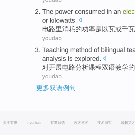
The
power
consumed
in
an
elec
or
kilowatts
.
电路
里
消耗
的
功率
是以
瓦
或
千瓦
youdao
Teaching
method
of
bilingual
te
analysis
is explored
.
对
开展
电路
分析
课程
双语
教学
的
youdao
更多双语例句
关于有道
Investors
有道智选
官方博客
技术博客
诚聘英