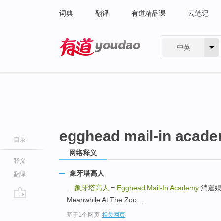
词典
翻译
有道精品课
云笔记
中英
有道 - 网易旗下搜索
egghead mail-in acad
目录
网络释义
释义
象牙塔高人
翻译
...
象牙塔高人
=
Egghead Mail-In Academy
消遣娱乐 
Meanwhile At The Zoo ...
go
基于1个网页
-
相关网页
top