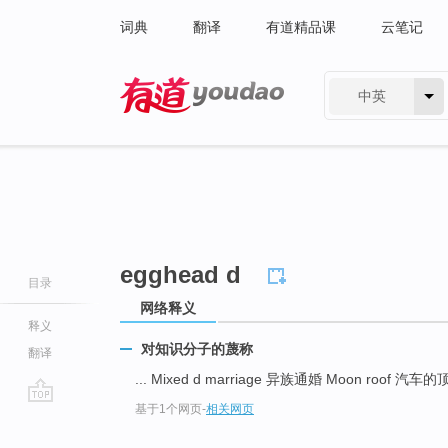
词典
翻译
有道精品课
云笔记
中英
有道 - 网易旗下搜索
egghead d
目录
网络释义
释义
对知识分子的蔑称
翻译
... Mixed d marriage 异族通婚 Moon roof 汽车
基于1个网页
-
相关网页
go
top