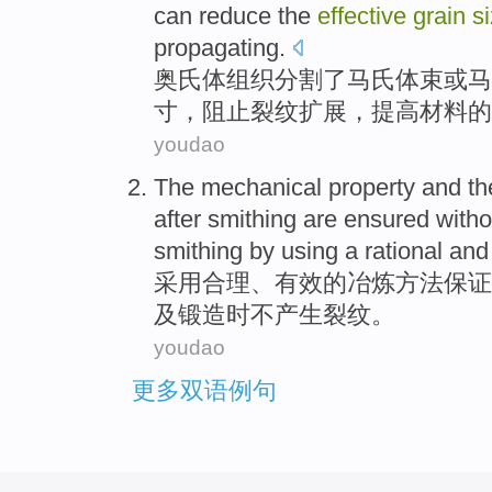
can reduce
the
effective
grain
s
propagating
.
奥氏体组织
分割
了
马氏
体束
或
马
寸
，
阻止
裂纹扩展，提高材料的
youdao
The
mechanical
property
and t
after
smithing
are
ensured
witho
smithing by
using a
rational
an
采用
合理
、
有效
的
冶炼
方法
保证
及锻造时
不
产生
裂纹
。
youdao
更多双语例句