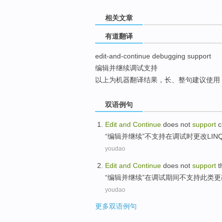
top
相关文章
有道翻译
edit-and-continue debugging support
编辑并继续调试支持
以上为机器翻译结果，长、整句建议使用
双语例句
Edit
and
Continue
does not
support
c
“
编辑
并
继续
”
不
支持
在
调试
时
更改
LIN
youdao
Edit
and
Continue
does not
support
t
“
编辑
并
继续
”在调试
期间
不
支持
此类
更
youdao
更多双语例句