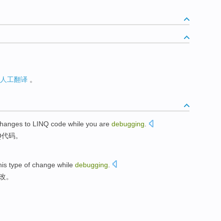
人工翻译
。
hanges
to LINQ
code
while you
are
debugging
.
Q
代码
。
his type
of
change
while
debugging
.
改
。