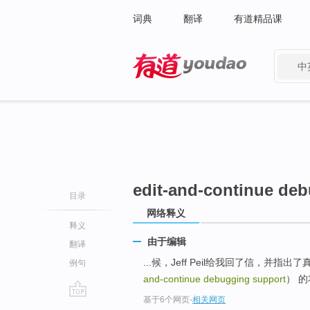
词典
翻译
有道精品课
中
有道 - 网易旗下搜索
edit-and-continue de
目录
网络释义
释义
由于编辑
翻译
...候，Jeff Peil给我回了信，并指
例句
and-continue debugging support
） 
基于6个网页
-
相关网页
go