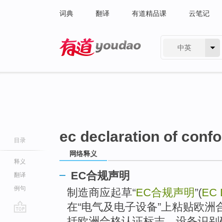
词典
翻译
有道精品课
云笔记
中英
有道 - 网易旗下搜索
ec declaration of conf
目录
网络释义
释义
EC合规声明
翻译
例句
制造商应起草“
EC合规声明
”(
EC D
在“电气及电子设备”上粘贴欧洲合格认
go
括欧洲合格认证标志、设备识别