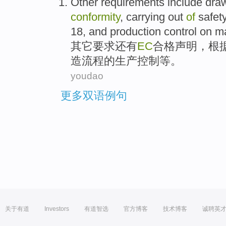
Other
requirements
include
dra
conformity
,
carrying
out
of
safet
18,
and
production
control
on
ma
其它
要求
还有
EC
合格
声明
，
根
造
流程
的
生产
控制
等
。
youdao
更多双语例句
关于有道
Investors
有道智选
官方博客
技术博客
诚聘英