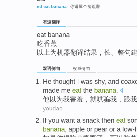
top
nd eat banana
你返屋企食蕉啦
有道翻译
eat banana
吃香蕉
以上为机器翻译结果，长、整句
双语例句
权威例句
He
thought
I
was shy
,
and coax
made
me
eat
the
banana
.
他
以为
我
害羞
，
就
哄骗
我
，跟我
youdao
If
you
want
a snack
then
eat
so
banana
,
apple
or
pear
or
a
low-f