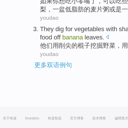
如果
你
想吃
小
零嘴了，可以
吃
些
梨
，
一
盆低脂肪
的
麦片粥
或是一
youdao
They
dig
for vegetables
with
sh
food
off
banana
leaves.
他们
用
削尖
的
棍子
挖掘
野菜
，
用
youdao
更多双语例句
关于有道
Investors
有道智选
官方博客
技术博客
诚聘英