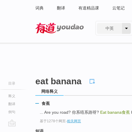
词典
翻译
有道精品课
云笔记
中英
有道 - 网易旗下搜索
eat banana
目录
网络释义
释义
食蕉
翻译
例句
... Are you road? 你系唔系路呀?
Eat banana
食蕉
基于1278个网页
-
相关网页
go
短语