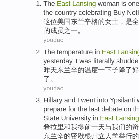
The
East
Lansing
woman
is
on
the
country
celebrating
Buy Not
这位
美国
东
兰
辛格
的
女士
，
是
全
的成员
之一
。
youdao
The
temperature
in
East
Lansin
yesterday
.
I
was literally
shudde
昨天
东
兰辛
的
温度
一下子
降
了
好
了
。
youdao
Hillary
and
I
went into
Ypsilanti
prepare
for
the last
debate
on
t
State
University
in
East
Lansing
希拉里
和
我
提前
一
天
与
我们
的
辩
东兰辛的
密歇根州
立
大学
举行
的