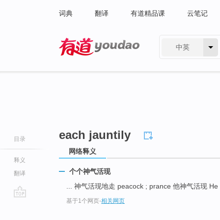
词典
翻译
有道精品课
云笔记
中英
有道 - 网易旗下搜索
each jauntily
目录
网络释义
释义
个个神气活现
翻译
... 神气活现地走 peacock ; prance 他神气活现 He l
基于1个网页
-
相关网页
go
top