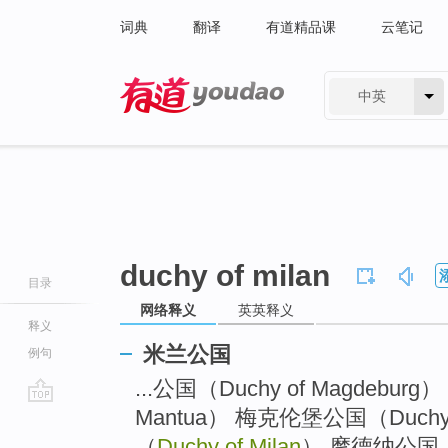
词典
翻译
有道精品课
云笔记
中英
有道 - 网易旗下搜索
duchy of milan
目录
网络释义
英英释义
释义
米兰公国
例句
...公国（Duchy of Magdebur
Mantua） 梅克伦堡公国（Duchy o
go
top
（
Duchy of Milan
） 摩德纳公国（D