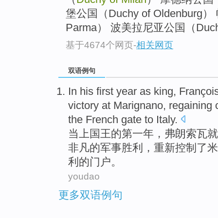
堡公国（Duchy of Oldenburg
Parma） 波美拉尼亚公国（Duchy o
基于4674个网页
-
相关网页
双语例句
In
his
first
year
as king, Françoi
victory
at
Marignano,
regaining
the
French
gate to
Italy
.
当
上
国王的
第一
年
，弗朗索瓦就
非凡
的
军事
胜利
，
重新
控制
了
米
利
的门户。
youdao
更多双语例句