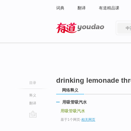
词典
翻译
有道精品课
中
有道 - 网易旗下搜索
drinking lemonade th
目录
网络释义
释义
用吸管吸汽水
翻译
用吸管吸汽水
基于1个网页
-
相关网页
go
top