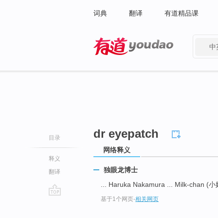
词典
翻译
有道精品课
中
有道 - 网易旗下搜索
dr eyepatch
目录
网络释义
释义
独眼龙博士
翻译
... Haruka Nakamura ... Milk-chan (
基于1个网页
-
相关网页
go
top