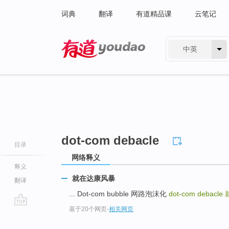
词典
翻译
有道精品课
云笔记
中英
有道 - 网易旗下搜索
dot-com debacle
目录
网络释义
释义
就在达康风暴
翻译
... Dot-com bubble 网路泡沫化
dot-com debacle
基于20个网页
-
相关网页
go
top