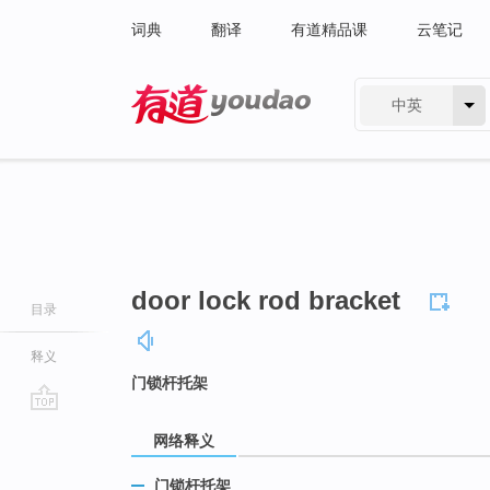
词典
翻译
有道精品课
云笔记
中英
有道 - 网易旗下搜索
door lock rod bracket
目录
释义
门锁杆托架
go
网络释义
top
门锁杆托架