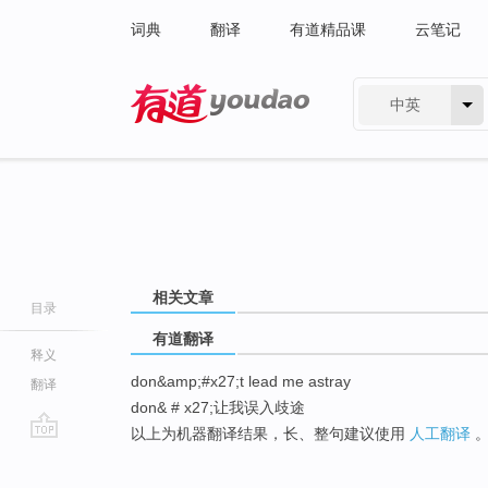
词典
翻译
有道精品课
云笔记
中英
有道 - 网易旗下搜索
相关文章
目录
有道翻译
释义
don&amp;#x27;t lead me astray
翻译
don& # x27;让我误入歧途
以上为机器翻译结果，长、整句建议使用
人工翻译
go
top