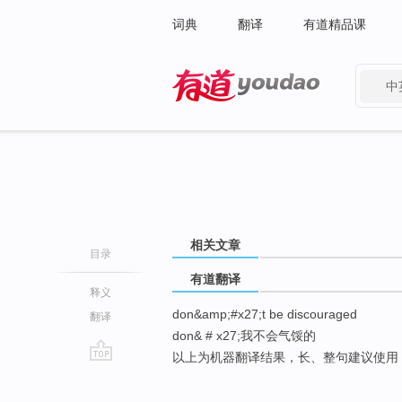
词典
翻译
有道精品课
中
有道 - 网易旗下搜索
相关文章
目录
有道翻译
释义
don&amp;#x27;t be discouraged
翻译
don& # x27;我不会气馁的
以上为机器翻译结果，长、整句建议使用
go
top