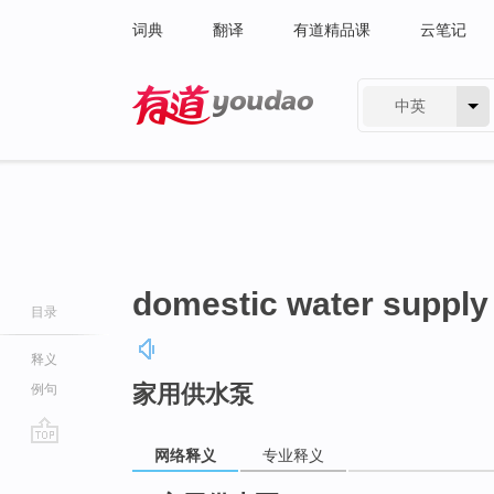
词典
翻译
有道精品课
云笔记
中英
有道 - 网易旗下搜索
domestic water suppl
目录
释义
家用供水泵
例句
网络释义
专业释义
go
top