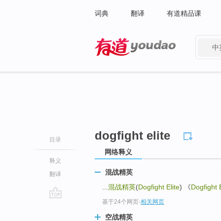
词典
翻译
有道精品课
中
有道 - 网易旗下搜索
dogfight elite
目录
网络释义
释义
混战精英
翻译
...
混战精英
(
Dogfight Elite
) 《
Dogfight E
基于24个网页
-
相关网页
go
top
空战精英