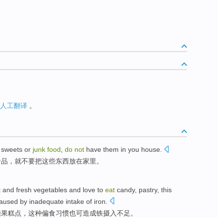
人工翻译
。
sweets
or
junk
food
,
do
not
have
them
in you
house
.
食品
，
就不要
把
这些
东西放在
家里
。
t
and
fresh
vegetables
and
love
to
eat
candy
,
pastry
,
this
aused by
inadequate
intake
of
iron
.
糖果
糕点
，
这种
偏食
习惯
也
可
造成
铁
摄入
不足
。