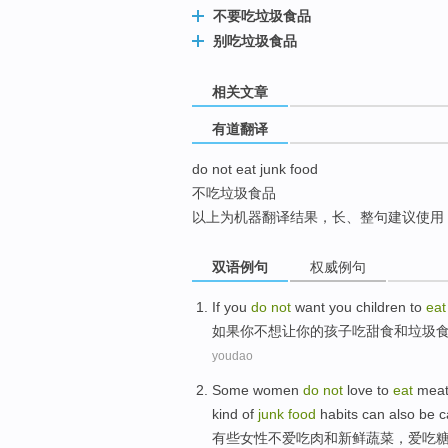
不要吃垃圾食品
top
别吃垃圾食品
相关文章
有道翻译
do not eat junk food
不吃垃圾食品
以上为机器翻译结果，长、整句建议使用
双语例句
权威例句
If
you
do
not
want
you
children
to
eat
如果
你
不想让
你的
孩子
吃
甜食
和
垃圾
youdao
Some
women
do
not
love
to
eat
mea
kind of
junk
food
habits
can also
be
c
有些
女性
不爱
吃肉
和
新鲜
蔬菜
，
爱
吃