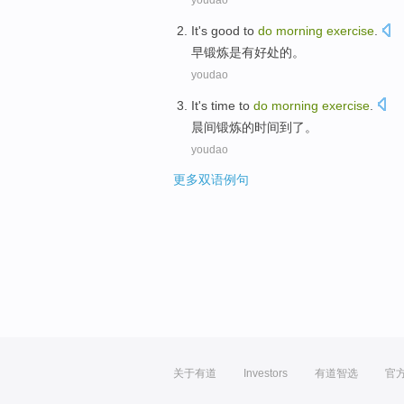
youdao
It
's
good
to
do
morning
exercise
.
早
锻炼
是
有好处
的。
youdao
It
's
time
to
do
morning
exercise
.
晨间
锻炼
的
时间
到了。
youdao
更多双语例句
关于有道
Investors
有道智选
官