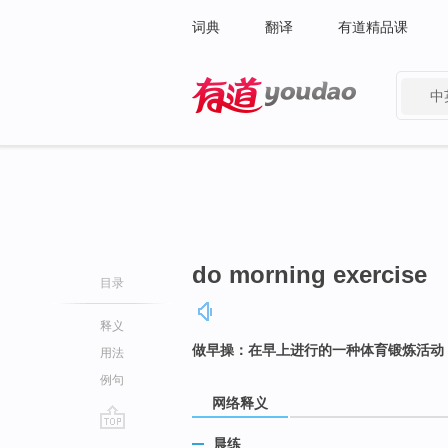
词典
翻译
有道精品课
中
有道 - 网易旗下搜索
do morning exercise
目录
释义
做早操：在早上进行的一种体育锻炼活动
用法
例句
网络释义
go
晨练