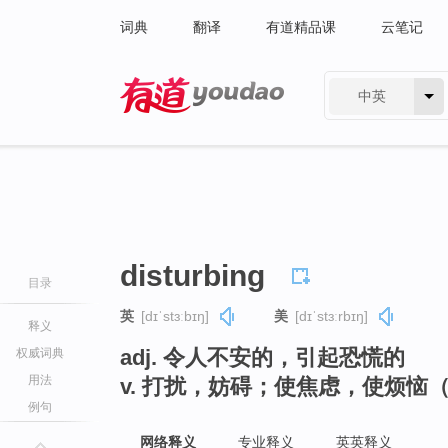
词典
翻译
有道精品课
云笔记
中英
有道 - 网易旗下搜索
disturbing
目录
英
[dɪˈstɜːbɪŋ]
美
[dɪˈstɜːrbɪŋ]
释义
adj. 令人不安的，引起恐慌的
权威词典
用法
v. 打扰，妨碍；使焦虑，使烦恼（d
例句
网络释义
专业释义
英英释义