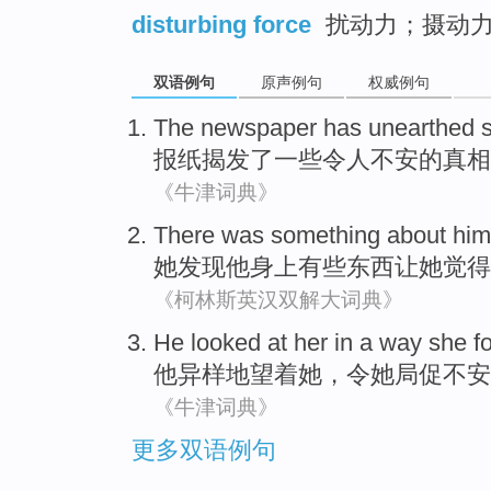
disturbing force
扰动力；摄动
双语例句
原声例句
权威例句
The newspaper
has unearthed
报纸
揭发
了
一些
令人不安
的
真相
《牛津词典》
There was something
about
him
她
发现
他
身上
有些
东西让她觉得
《柯林斯英汉双解大词典》
He
looked at
her
in a
way
she
f
他
异样
地
望
着
她
，令
她
局促
不安
《牛津词典》
更多双语例句