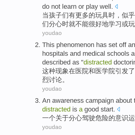
do not
learn
or
play
well
.
当
孩子
们
有
更多
的
玩具
时，
似乎
们
分心
时
就
不能
很好地
学习
或
玩
youdao
This
phenomenon
has set off a
hospitals
and
medical schools
a
described as "
distracted
doctori
这种
现象
在
医院
和
医学院
引发
了
烈
讨论
。
youdao
An
awareness
campaign
about
distracted
is
a
good
start
.
一
个
关于
分心
驾驶
危险
的
意识
运
youdao